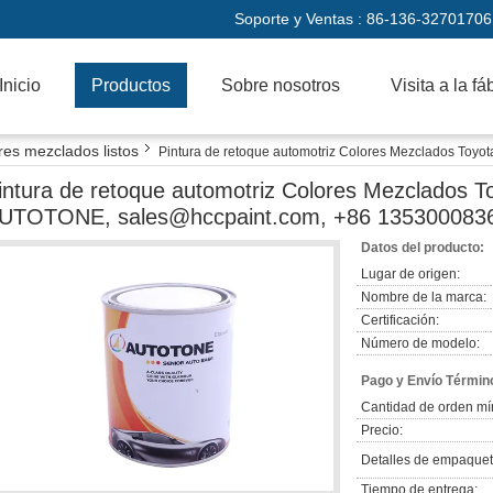
Soporte y Ventas :
86-136-32701706
Inicio
Productos
Sobre nosotros
Visita a la fá
s mezclados listos
Pintura de retoque automotriz Colores Mezclados Toy
p/wechat)
intura de retoque automotriz Colores Mezclados T
UTOTONE, sales@hccpaint.com, +86 1353000836
Datos del producto:
Lugar de origen:
Nombre de la marca:
Certificación:
Número de modelo:
Pago y Envío Términ
Cantidad de orden mí
Precio:
Detalles de empaquet
Tiempo de entrega: