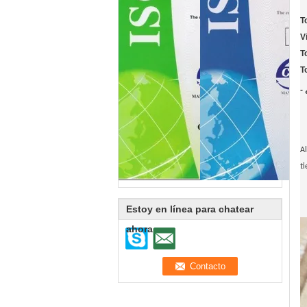
T
V
T
T
-
Al
t
Estoy en línea para chatear
ahora