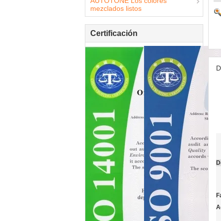
AUTOTONE Los colores
mezclados listos
Certificación
D
D
F
A