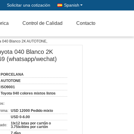
Solicitar una cotización
Spanish
brica
Control de Calidad
Contacto
ota 040 Blanco 2K AUTOTONE,
oyota 040 Blanco 2K
9 (whatsapp/wechat)
PORCELANA
AUTOTONE
ISO9001
Toyota 040 colores mixtos listos
os:
nima:
USD 12000 Pedido mixto
USD 0-6.00
1lx12 latas por cartón o
ado:
3.75lx4tins por cartón
7 días