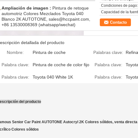
Condiciones de pago:
Ampliación de imagen :
Pintura de retoque
Capacidad de la fuent
automotriz Colores Mezclados Toyota 040
Blanco 2K AUTOTONE, sales@hccpaint.com,
Contacto
+86 13530008369 (whatsapp/wechat)
escripción detallada del producto
Nombre:
Pintura de coche
Palabras clave:
Refina
Palabra clave:
Pintura de coche de color fijo
Palabra clave:
Toyot
Palabra clave:
Toyota 040 White 1K
Palabra clave:
Toyot
escripción del producto
amous Senior Car Paint AUTOTONE Autocryl 2K Colores sólidos, venta directa 
crílico Colores sólidos