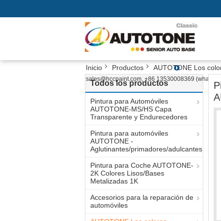
Inicio
Productos
AUTOTONE Los colore
sales@hccpaint.com, +86 13530008369 (whatsap
Todos los productos
P
A
Pintura para Automóviles
AUTOTONE-MS/HS Capa
Transparente y Endurecedores
Pintura para automóviles
AUTOTONE -
Aglutinantes/primadores/adulcantes
Pintura para Coche AUTOTONE-
2K Colores Lisos/Bases
Metalizadas 1K
Accesorios para la reparación de
automóviles