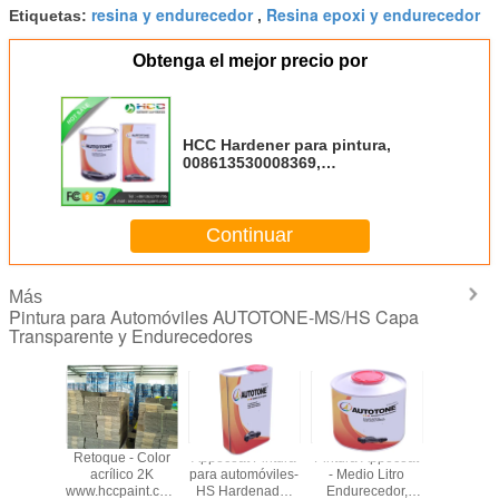
resina y endurecedor
Resina epoxi y endurecedor
Etiquetas:
,
Obtenga el mejor precio por
HCC Hardener para pintura,
008613530008369,
sales@hccpaint.com
Continuar
Más
Pintura para Automóviles AUTOTONE-MS/HS Capa
Transparente y Endurecedores
tálico -
Retoque - Color
Appocoat Pintura
Pintura Appocoat
Autotone
llo Puro
acrílico 2K
para automóviles-
- Medio Litro
Laca clar
Hoolong
www.hccpaint.com
HS Hardenador
Endurecedor,
clara, lac