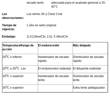
secado lento
adecuada para el acabado general a 25-
30°C
Las
Las series 2K y Clear Coat
observaciones:
Tiempo de
1 año en sello original
vigencia:
Embalaje:
1LX12tins/Ctn, 2,5L X 4tins/Ctn
Temperatura
Rango de
El endurecedor
Más delgado
acción
0
20
C o inferior
Hardenador de secado
Disminuidor de secado
rápido
rápido
0
0
20
C a 30
C. Las
El endurecedor estándar
El diluyente estándar
0
30
C o superior
Hardenador de secado
Disminuidor de secado
lento
lento
0
35
C o superior
Extra lento adelgazador