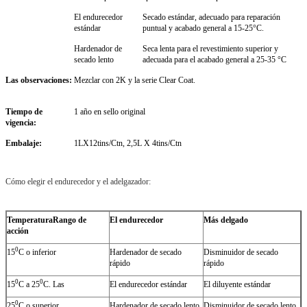
El endurecedor
Secado estándar, adecuado para reparación
estándar
puntual y acabado general a 15-25°C.
Hardenador de
Seca lenta para el revestimiento superior y
secado lento
adecuada para el acabado general a 25-35 °C
Las observaciones:
Mezclar con 2K y la serie Clear Coat.
Tiempo de
1 año en sello original
vigencia:
Embalaje:
1LX12tins/Ctn, 2,5L X 4tins/Ctn
Cómo elegir el endurecedor y el adelgazador:
Temperatura
Rango de
El endurecedor
Más delgado
acción
0
15
C o inferior
Hardenador de secado
Disminuidor de secado
rápido
rápido
0
0
15
C a 25
C. Las
El endurecedor estándar
El diluyente estándar
0
25
C o superior
Hardenador de secado lento
Disminuidor de secado lento