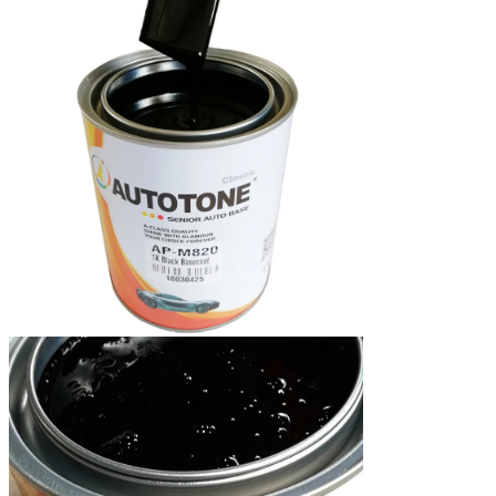
Lijado
P1000 lijado húmedo
Embalaje
1LX12 latas/Ctn, 3.75LX4 latas/Ctn
Embalaje
1LX12 latas /Cartón, 3.75LX4 latas/ Cartón
Vida útil
5 años si se mantiene en un lugar fresco y seco
Vido útil
5 años si se mantiene en un lugar fresco y seco