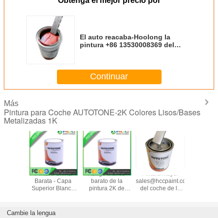
Obtenga el mejor precio por
El auto reacaba-Hoolong la
pintura +86 13530008369 del
coche de AUTOTONE
Continuar
Más
Pintura para Coche AUTOTONE-2K Colores Lisos/Bases
Metalizadas 1K
a China
Pintura China
Abrigo blanco
Pintura mayor
Pintu
2K Blanco
Barata - Capa
barato de la
sales@hccpaint.com
automáti
 capa
Superior Blanca
pintura 2K de
del coche de la
acabado
((Pintura)
2K (Pintura)
China (pintura)
pintura
automóvi
TONE
AUTOTONE,
AUTOTONE
AUTOTONE del
Auto Bas
cpaint.com
ventas@hccpaint.com
sales@hccpaint.com
coche
Coat, fáb
Cambie la lengua
pintu