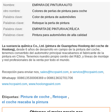
Nombre:
EMPARA DE PINTURA AUTO
otro nombre:
Colores de perlas de pintura para coche
Palabra clave:
Color de pintura de automóviles
Palabras clave:
Retoque la perla de pintura
Palabra clave:
EMPARTA DE PINTURA ACRÍLICA
Palabras clave:
Pintura para automóviles de alta calidad
La sustancia química Co., Ltd. (pintura de Guangzhou Hoolong del coche de
Hoolong),
desde 6 años de desarrollo en campo de
la
pintura del coche,
tenemos convertido del automotriz principal reacabamos el fabricante de
la
pintura en China. Tenemos nuestro propio centro del R&D, y líneas de montaje
y red profesionales de la venta por todo el mundo.
Recepción para enviar nos,
sales@hccpaint.com
, o
service@hccpaint.com
,
Whatsapp: 008613530008369 o 008613632701706
www.hccpaint.com
,
www.hoolongpaint.com
Pintura de coche
Retoque
Etiquetas:
,
,
el coche reacaba la pintura