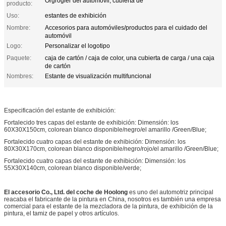
Orgrogier del automóvil, cubierta de
producto:
Uso:
estantes de exhibición
Nombre:
Accesorios para automóviles/productos para el cuidado del
automóvil
Logo:
Personalizar el logotipo
Paquete:
caja de cartón / caja de color, una cubierta de carga / una caja
de cartón
Nombres:
Estante de visualización multifuncional
Especificación del estante de exhibición:
Fortalecido tres capas del estante de exhibición: Dimensión: los
60X30X150cm, colorean blanco disponible/negro/el amarillo /Green/Blue;
Fortalecido cuatro capas del estante de exhibición: Dimensión: los
80X30X170cm, colorean blanco disponible/negro/rojo/el amarillo /Green/Blue;
Fortalecido cuatro capas del estante de exhibición: Dimensión: los
55X30X140cm, colorean blanco disponible/verde;
El accesorio Co., Ltd. del coche de Hoolong
es uno del automotriz principal
reacaba el fabricante de
la
pintura en China, nosotros es también una empresa
comercial para el estante de
la
mezcladora de
la
pintura, de exhibición de
la
pintura, el tamiz de papel y otros artículos.