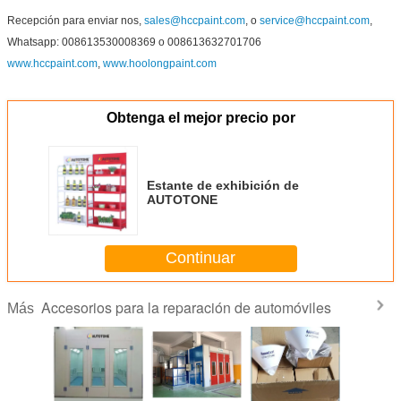
Recepción para enviar nos,
sales@hccpaint.com
, o
service@hccpaint.com
,
Whatsapp: 008613530008369 o 008613632701706
www.hccpaint.com
,
www.hoolongpaint.com
Obtenga el mejor precio por
Estante de exhibición de
AUTOTONE
Continuar
Accesorios para la reparación de automóviles
Más